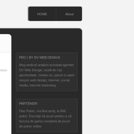
HOME
About
PRO | BY DV WEB DESIGN
Blog dedicat analizei activitatii agentiei
DV Web Design, studii de caz
aprofundate, review-uri, pareri si opinii
despre web design, internet, social
media, internet marketing.
PARTENERI
Play Poker
, oricând doriţi, la 888
poker. Înscrieţi-vă acum pentru a vă
bucura de gama completă de jocuri
de poker online.