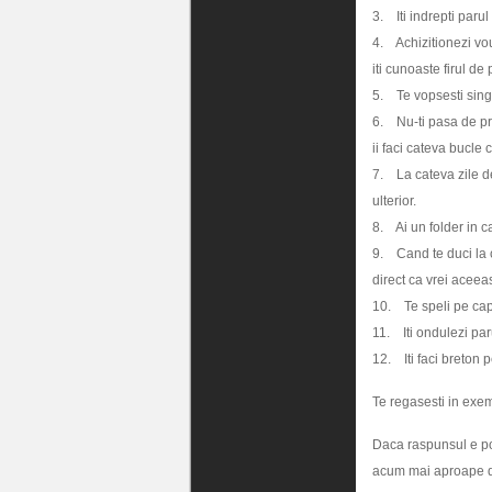
3. Iti indrepti parul
4. Achizitionezi vou
iti cunoaste firul de 
5. Te vopsesti sing
6. Nu-ti pasa de pro
ii faci cateva bucle 
7. La cateva zile de 
ulterior.
8. Ai un folder in c
9. Cand te duci la co
direct ca vrei aceea
10. Te speli pe cap 
11. Iti ondulezi paru
12. Iti faci breton p
Te regasesti in exem
Daca raspunsul e pozi
acum mai aproape d