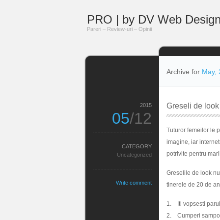
PRO | by DV Web Desig
Pareri – Review-uri – Opinii
Archive for
May, 
Greseli de look 
2015
05
/12
Tuturor femeilor le p
imagine, iar internet
CATEGORY
potrivite pentru mari
Uncategorized
Greselile de look nu
Write comment
tinerele de 20 de ani
1. Iti vopsesti paru
2. Cumperi sampoane