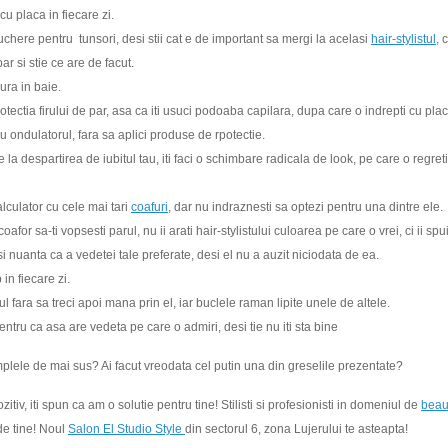
 cu placa in fiecare zi.
chere pentru tunsori, desi stii cat e de important sa mergi la acelasi
hair-stylistul,
c
par si stie ce are de facut.
ura in baie.
tectia firului de par, asa ca iti usuci podoaba capilara, dupa care o indrepti cu plac
cu ondulatorul, fara sa aplici produse de rpotectie.
la despartirea de iubitul tau, iti faci o schimbare radicala de look, pe care o regreti
alculator cu cele mai tari
coafuri
, dar nu indraznesti sa optezi pentru una dintre ele.
afor sa-ti vopsesti parul, nu ii arati hair-stylistului culoarea pe care o vrei, ci ii spu
si nuanta ca a vedetei tale preferate, desi el nu a auzit niciodata de ea.
in fiecare zi.
l fara sa treci apoi mana prin el, iar buclele raman lipite unele de altele.
entru ca asa are vedeta pe care o admiri, desi tie nu iti sta bine
plele de mai sus? Ai facut vreodata cel putin una din greselile prezentate?
tiv, iti spun ca am o solutie pentru tine! Stilisti si profesionisti in domeniul de
beau
e tine! Noul
Salon El Studio Style
din sectorul 6, zona Lujerului te asteapta!