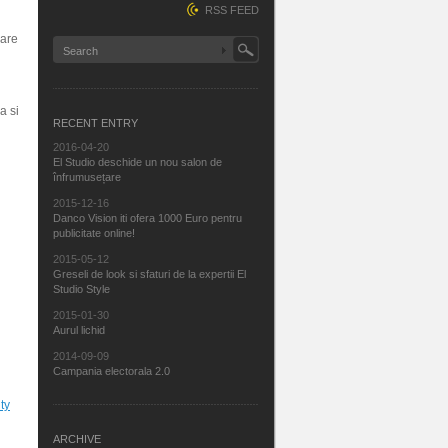
RSS FEED
are
a si
RECENT ENTRY
2016-04-20
El Studio deschide un nou salon de
înfrumusețare
2015-12-16
Danco Vision iti ofera 1000 Euro pentru
i
publicitate online!
2015-05-12
Greseli de look si sfaturi de la expertii El
Studio Style
2015-01-30
Aurul lichid
2014-09-09
Campania electorala 2.0
ty
ARCHIVE