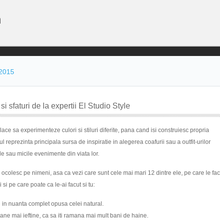
n
2015
si sfaturi de la expertii El Studio Style
lace sa experimenteze culori si stiluri diferite, pana cand isi construiesc propria
ul reprezinta principala sursa de inspiratie in alegerea coafurii sau a outfit-urilor
le sau micile evenimente din viata lor.
 ocolesc pe nimeni, asa ca vezi care sunt cele mai mari 12 dintre ele, pe care le fac
 si pe care poate ca le-ai facut si tu:
l in nuanta complet opusa celei natural.
 mai ieftine, ca sa iti ramana mai mult bani de haine.