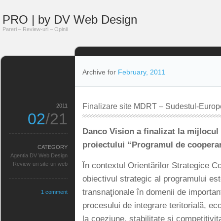
PRO | by DV Web Design
Pareri – Review-uri – Opinii
Archive for
February, 2011
Finalizare site MDRT – Sudestul-Europe
2011
02
/21
Danco Vision a finalizat la mijlocul 
proiectului “Programul de cooperar
CATEGORY
Agentia DV Web Design
În contextul Orientărilor Strategice 
Review-uri site-uri web
obiectivul strategic al programului es
transnaţionale în domenii de importan
1 comment
procesului de integrare teritorială, ec
la coeziune, stabilitate şi competitivit