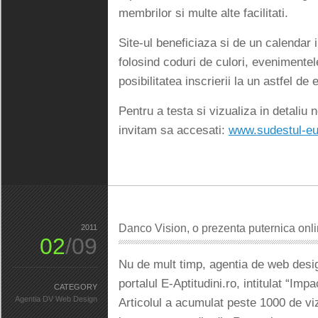
membrilor si multe alte facilitati.
Site-ul beneficiaza si de un calendar in
folosind coduri de culori, evenimentel
posibilitatea inscrierii la un astfel de
Pentru a testa si vizualiza in detali
invitam sa accesati:
www.sudestul-eu
Danco Vision, o prezenta puternica onl
2011
02
/09
Nu de mult timp, agentia de web desig
portalul E-Aptitudini.ro, intitulat “Im
CATEGORY
Agentia DV Web Design
Articolul a acumulat peste 1000 de vizu