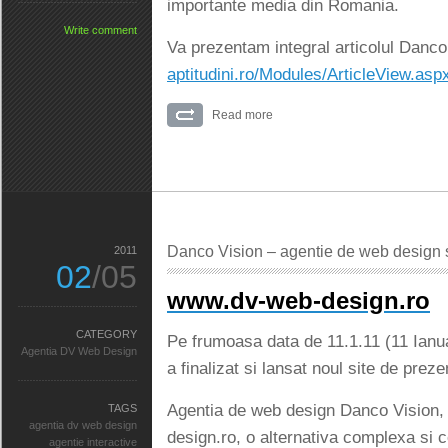
importante media din Romania.
Write comment
Va prezentam integral articolul Danco
aptitudini.ro/Modules/ArticleView.as
Read more
Danco Vision – agentie de web design si
2011
02
/05
www.dv-web-design.ro
CATEGORY
Pe frumoasa data de 11.1.11 (11 Ianua
Agentia DV Web Design
a finalizat si lansat noul site de preze
Agentia de web design Danco Vision, 
TAGS
agentia dv web design
design.ro, o alternativa complexa si c
agentie interactive