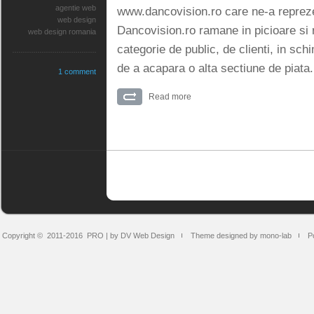
agentie web
www.dancovision.ro care ne-a reprez
web design
Dancovision.ro ramane in picioare si
web design romania
categorie de public, de clienti, in sc
de a acapara o alta sectiune de piata.
1 comment
Read more
Copyright © 2011-2016
PRO | by DV Web Design
Theme designed by mono-lab
P