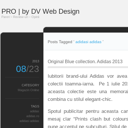
PRO | by DV Web Design
Pareri – Review-uri – Opinii
Posts Tagged ‘
adidasi adidas
’
Original Blue collection. Adidas 2013
2013
08
/23
Iubitorii brand-ului Adidas vor ave
colectii toamna-iarna. Pe 1 iulie 20
CATEGORY
Magazin Online
aceasta colectie este una memorab
combina cu stilul elegant-chic.
TAGS
Spotul publicitar pentru aceasta c
adidas
adidas.ro
mesaj clar “Prints clash but colou
adidasi adidas
pune accentul pe subculturi. Stilul de