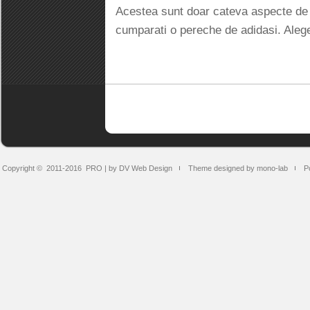
Acestea sunt doar cateva aspecte de c
cumparati o pereche de adidasi. Alege a
Copyright © 2011-2016
PRO | by DV Web Design
Theme designed by mono-lab
P