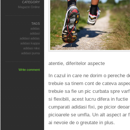
CATEGORY
Magazin Online
TAGS
adidas
adidasi
adidasi adidas
adidasi kappa
adidasi nike
adidasi puma
atentie, diferitelor aspecte
Write comment
In cazul in care ne dorim o pereche 
trebuie sa tinem cont de cateva aspec
trebuie sa fie un pic curbata spre varf
si flexibili, acest lucru difera in fuct
cumparati adidasi fixi, pe picior deoa
picioarele se umfla. Un alt aspect ar 
ai nevoie de o greutate in plus.