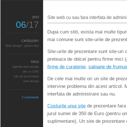
Site web cu sau fara interfata de admini
2013
06
/17
Dupa cum stiti, exista mai multe tipur
mai comune sunt site-urile de prezent
CATEGORY
Web design - pentru tine
Site-urile de prezentare sunt site-uri
preteaza de obicei pentru firme mici (
TAGS
firme de curatenie
,
saloane de frumu
agentie web design
site cu CMS
site de prezentare
De cele mai multe ori un site de prezen
web design
intervine problema din acest articol. M
interfata de administrare sau nu.
2 comments
Costurile unui site
de prezentare fara 
jurul sumei de 350 de Euro (pentru un
suplimentare). Un site de prezentare c