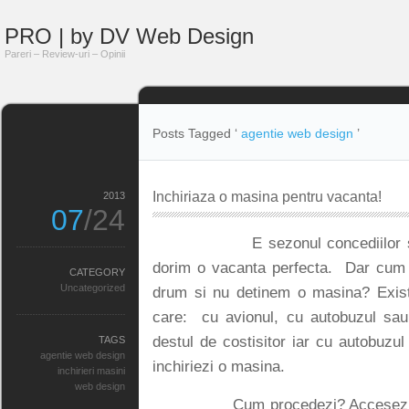
PRO | by DV Web Design
Pareri – Review-uri – Opinii
Posts Tagged ‘
agentie web design
’
Inchiriaza o masina pentru vacanta!
2013
07
/24
E sezonul concediilor si dupa u
dorim o vacanta perfecta. Dar cum
CATEGORY
Uncategorized
drum si nu detinem o masina? Exista 
care: cu avionul, cu autobuzul sau
destul de costisitor iar cu autobuzu
TAGS
agentie web design
inchiriezi o masina.
inchirieri masini
web design
Cum procedezi? Accesezi difer