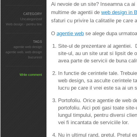
Ai nevoie de un site? Inseamna ca ai 
multime de agentii de
web design in B
CATEGORY
Uncategorized
sfaturi cu privire la calitatile pe car
Web design - pentru tine
O
agentie web
se alege dupa urmatoare
TAGS
Site-ul de prezentare al agentiei. 
agentie web design
agentie web. web design
site-ul, au un site urat si lipsit de 
bucuresti
avea parte de servicii de buna cali
In functie de cerintele tale. Trebui
Write comment
web design, sa asculte cerintele ta
lucru pe care il vrei este sa ai un 
Portofoliu. Orice agentie de web d
portofoliu. Aici poti gasi toate site
lungul timpului, pentru diversi cli
vei fi incantata de serviciile lor.
Nu in ultimul rand, pretul. Pretul e