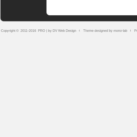
Copyright © 2011-2016
PRO | by DV Web Design
Theme designed by mono-lab
P