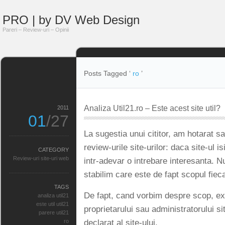
PRO | by DV Web Design
Pareri – Review-uri – Opinii
Posts Tagged ‘
ro
’
Analiza Util21.ro – Este acest site util?
2011
01
/27
La sugestia unui cititor, am hotarat s
review-urile site-urilor: daca site-ul 
CATEGORY
Review-uri site-uri web
intr-adevar o intrebare interesanta. Nu
stabilim care este de fapt scopul fieca
TAGS
De fapt, cand vorbim despre scop, e
analiza util21
este util util21
proprietarului sau administratorului sit
parere util21
declarat al site-ului.
ro