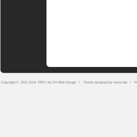
Copyright © 2011-2016
PRO | by DV Web Design
Theme designed by mono-lab
P